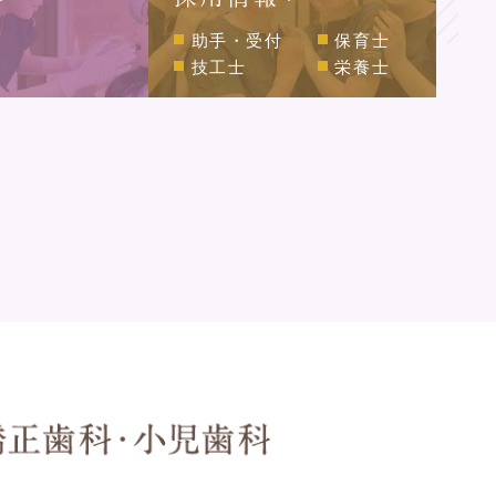
助手・受付
保育士
技工士
栄養士