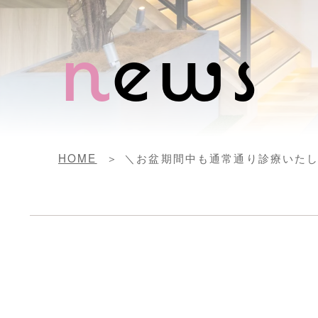
n
ews
HOME
＼お盆期間中も通常通り診療いた