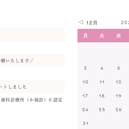
2
12月
月
火
水
せ
せ
診療いたします／
3
4
5
せ
10
11
12
タートしました
17
18
19
型歯科診療所（か強診）に認定
24
25
26
31