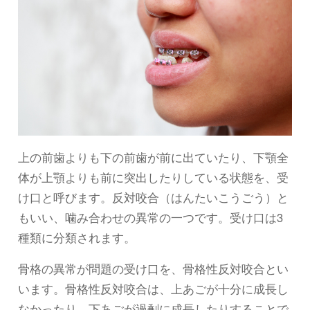
上の前歯よりも下の前歯が前に出ていたり、下顎全
体が上顎よりも前に突出したりしている状態を、受
け口と呼びます。反対咬合（はんたいこうごう）と
もいい、噛み合わせの異常の一つです。受け口は3
種類に分類されます。
骨格の異常が問題の受け口を、骨格性反対咬合とい
います。骨格性反対咬合は、上あごが十分に成長し
なかったり、下あごが過剰に成長したりすることで