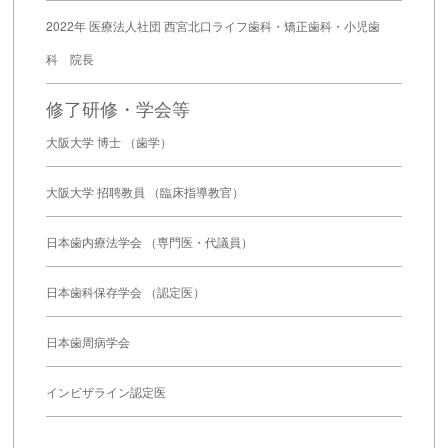
2022年 医療法人社団 西宮北口ライフ歯科・矯正歯科・小児歯
科 院長
修了研修・学会等
大阪大学 博士 （歯学）
大阪大学 招聘教員 （臨床指導教官）
日本歯内療法学会 （専門医・代議員）
日本歯科保存学会 （認定医）
日本歯周病学会
インビザライン認定医