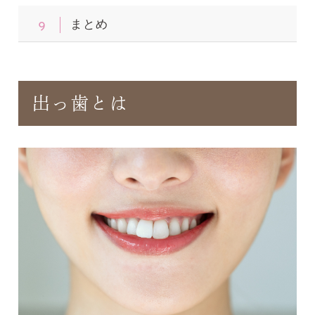
9
まとめ
出っ歯とは