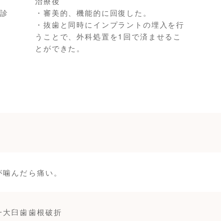
治療後
の診
・審美的、機能的に回復した。
・抜歯と同時にインプラントの埋入を行
うことで、外科処置を1回で済ませるこ
とができた。
が噛んだら痛い。
一大臼歯歯根破折