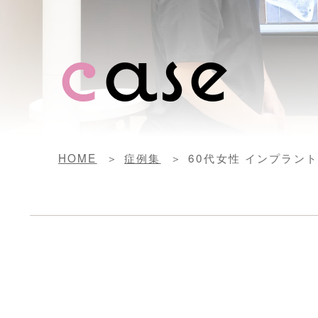
c
ase
HOME
症例集
60代女性 インプラン