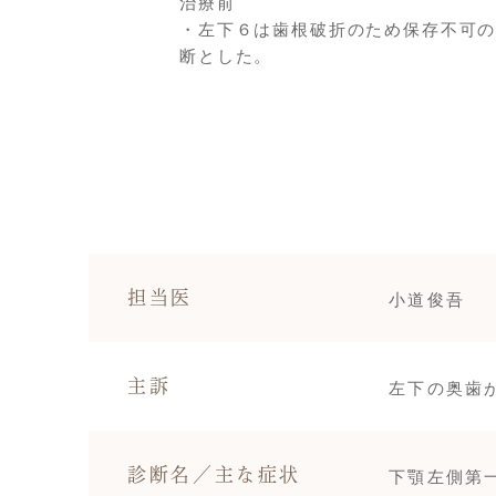
治療前
・左下６は歯根破折のため保存不可
断とした。
小道俊吾
担当医
左下の奥歯
主訴
下顎左側第
診断名／主な症状