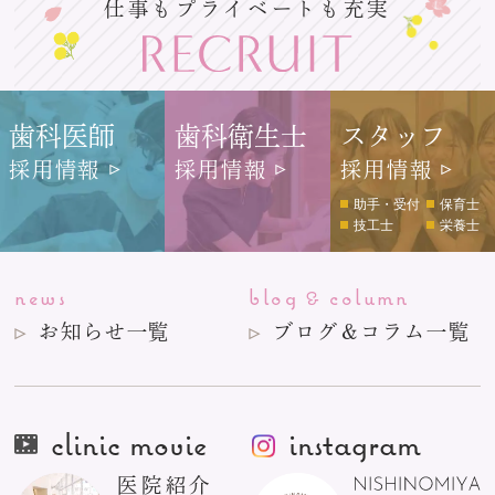
仕事もプライベートも充実
歯科医師
歯科衛生士
スタッフ
採用情報
採用情報
採用情報
助手・受付
保育士
技工士
栄養士
news
blog
column
&
お知らせ一覧
ブログ＆コラム一覧
clinic movie
instagram
医院紹介