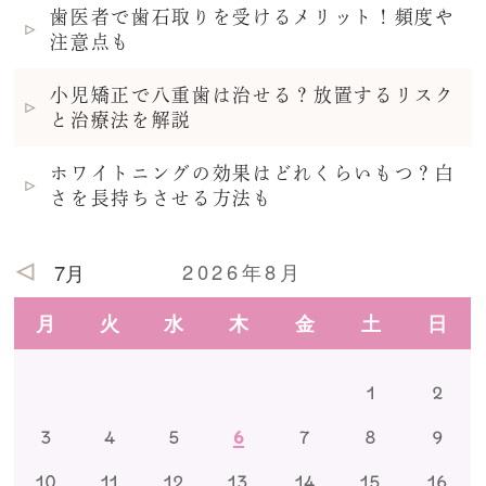
歯医者で歯石取りを受けるメリット！頻度や
注意点も
小児矯正で八重歯は治せる？放置するリスク
と治療法を解説
ホワイトニングの効果はどれくらいもつ？白
さを長持ちさせる方法も
2026年8月
7月
月
火
水
木
金
土
日
1
2
3
4
5
6
7
8
9
10
11
12
13
14
15
16