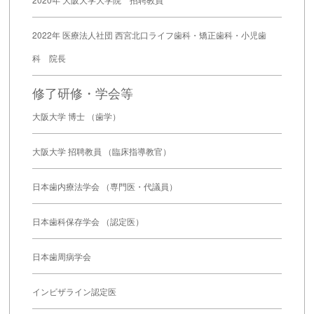
2022年 医療法人社団 西宮北口ライフ歯科・矯正歯科・小児歯
科 院長
修了研修・学会等
大阪大学 博士 （歯学）
大阪大学 招聘教員 （臨床指導教官）
日本歯内療法学会 （専門医・代議員）
日本歯科保存学会 （認定医）
日本歯周病学会
インビザライン認定医